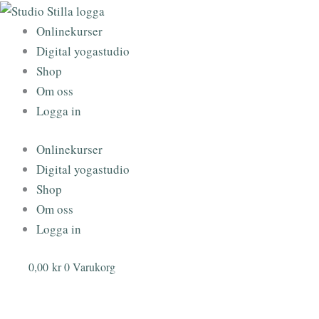
Hoppa
till
Onlinekurser
innehåll
Digital yogastudio
Shop
Om oss
Logga in
Onlinekurser
Digital yogastudio
Shop
Om oss
Logga in
0,00
kr
0
Varukorg