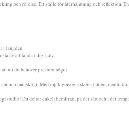
veckling och rörelse, Ett ställe för återhämtning och reflektion. E
er i längden
la av att landa i dig själv.
 att att du behöver prestera något.
rmt och mänskligt. Med mjuk yinyoga, sköna flöden, meditatione
ogastudio! Du deltar enkelt hemifrån, på det sätt och i det temp