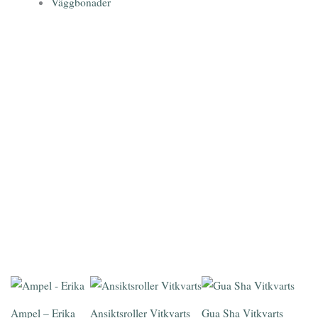
Väggbonader
Skicka Direkt 63 kr (max 1 kg)
PostNord
Ampel – Erika
Ansiktsroller Vitkvarts
Gua Sha Vitkvarts