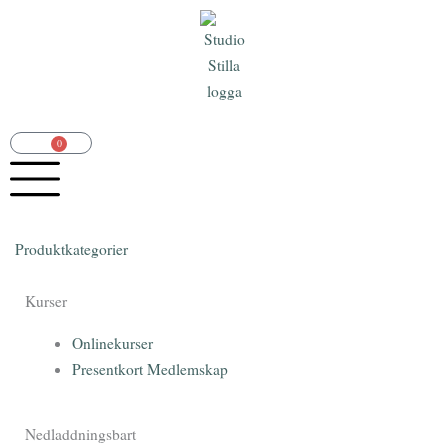
Hoppa
till
innehåll
0
Varukorg
Produktkategorier
Kurser
Onlinekurser
Presentkort Medlemskap
Nedladdningsbart