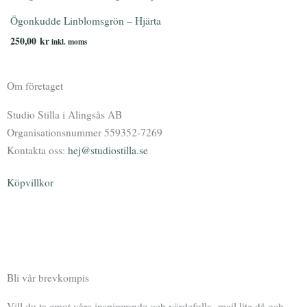
Ögonkudde Linblomsgrön – Hjärta
250,00
kr
inkl. moms
Om företaget
Studio Stilla i Alingsås AB
Organisationsnummer 559352-7269
Kontakta oss:
hej@studiostilla.se
Köpvillkor
F
I
Y
P
a
n
o
o
Bli vår brevkompis
c
s
u
d
Vill du ta emot våra inspirerande och värdefulla mail lite då och