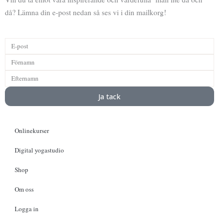
e
t
t
c
då? Lämna din e-post nedan så ses vi i din mailkorg!
b
a
u
a
o
g
b
s
o
r
e
t
Ja tack
k
a
Onlinekurser
m
Digital yogastudio
Shop
Om oss
Logga in