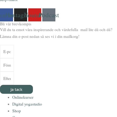
acebook
Instagram
Youtube
Podcast
Bli vår brevkompis
Vill du ta emot våra inspirerande och värdefulla mail lite då och då?
Lämna din e-post nedan så ses vi i din mailkorg!
Ja tack
Onlinekurser
Digital yogastudio
Shop