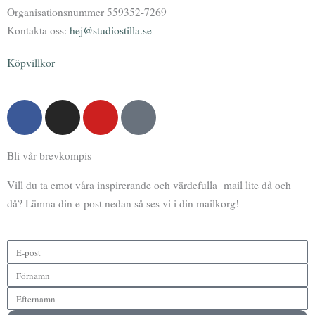
Organisationsnummer 559352-7269
Kontakta oss:
hej@studiostilla.se
Köpvillkor
F
I
Y
P
a
n
o
o
c
s
u
d
Bli vår brevkompis
e
t
t
c
b
a
u
a
Vill du ta emot våra inspirerande och värdefulla mail lite då och
o
g
b
s
då? Lämna din e-post nedan så ses vi i din mailkorg!
o
r
e
t
k
a
m