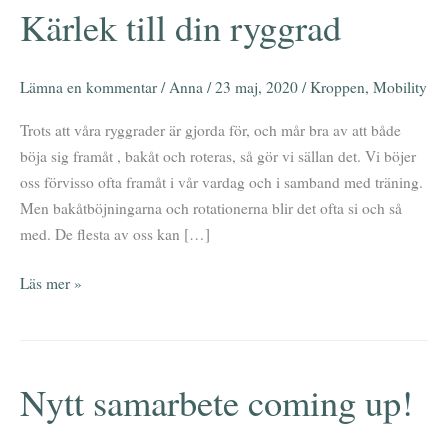
Kärlek till din ryggrad
Kärlek
till
din
Lämna en kommentar
/
Anna
/
23 maj, 2020
/
Kroppen
,
Mobility
ryggrad
Trots att våra ryggrader är gjorda för, och mår bra av att både
böja sig framåt , bakåt och roteras, så gör vi sällan det. Vi böjer
oss förvisso ofta framåt i vår vardag och i samband med träning.
Men bakåtböjningarna och rotationerna blir det ofta si och så
med. De flesta av oss kan […]
Läs mer »
Nytt samarbete coming up!
Nytt
samarbete
coming