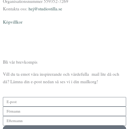
Organisationsnummer 559352-7269
Kontakta oss:
hej@studiostilla.se
Köpvillkor
F
I
Y
P
a
n
o
o
Bli vår brevkompis
c
s
u
d
Vill du ta emot våra inspirerande och värdefulla mail lite då och
e
t
t
c
då? Lämna din e-post nedan så ses vi i din mailkorg!
b
a
u
a
o
g
b
s