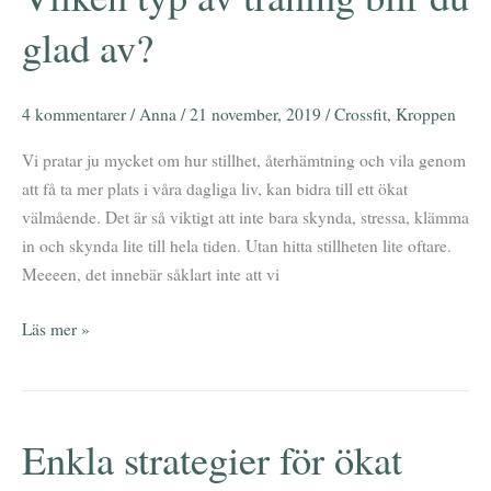
typ
glad av?
av
träning
blir
4 kommentarer
/
Anna
/
21 november, 2019
/
Crossfit
,
Kroppen
du
glad
Vi pratar ju mycket om hur stillhet, återhämtning och vila genom
av?
att få ta mer plats i våra dagliga liv, kan bidra till ett ökat
välmående. Det är så viktigt att inte bara skynda, stressa, klämma
in och skynda lite till hela tiden. Utan hitta stillheten lite oftare.
Meeeen, det innebär såklart inte att vi
Läs mer »
Enkla strategier för ökat
Enkla
strategier