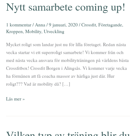
Nytt samarbete coming up!
Nytt
samarbete
coming
1 kommentar
/
Anna
/
9 januari, 2020
/
Crossfit
,
Företagande
,
up!
Kroppen
,
Mobility
,
Utveckling
Mycket roligt som landar just nu för lilla företaget. Redan nästa
vecka startar vi ett superroligt samarbete! Vi kommer från och
med nästa vecka ansvara för mobilityträningen på världens bästa
Crossfitbox! Crossfit Borgen i Alingsås. Vi kommer varje vecka
ha förmånen att få coacha massor av härliga just där. Hur
roligt??? Vad är mobility då? […]
Läs mer »
Vilken typ av träning blir du
Vilken