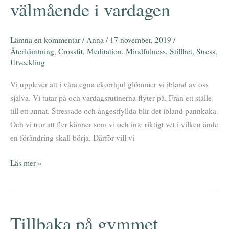
välmående i vardagen
för
ökat
välmående
Lämna en kommentar
/
Anna
/
17 november, 2019
/
i
Återhämtning
,
Crossfit
,
Meditation
,
Mindfulness
,
Stillhet
,
Stress
,
vardagen
Utveckling
Vi upplever att i våra egna ekorrhjul glömmer vi ibland av oss
själva. Vi tutar på och vardagsrutinerna flyter på. Från ett ställe
till ett annat. Stressade och ångestfyllda blir det ibland pannkaka.
Och vi tror att fler känner som vi och inte riktigt vet i vilken ände
en förändring skall börja. Därför vill vi
Läs mer »
Tillbaka på gymmet
Tillbaka