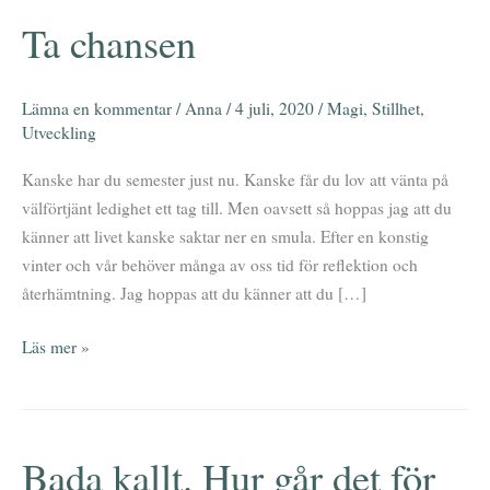
Ta chansen
Ta
chansen
Lämna en kommentar
/
Anna
/
4 juli, 2020
/
Magi
,
Stillhet
,
Utveckling
Kanske har du semester just nu. Kanske får du lov att vänta på
välförtjänt ledighet ett tag till. Men oavsett så hoppas jag att du
känner att livet kanske saktar ner en smula. Efter en konstig
vinter och vår behöver många av oss tid för reflektion och
återhämtning. Jag hoppas att du känner att du […]
Läs mer »
Bada kallt. Hur går det för
Bada