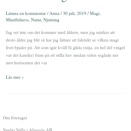
det
Lämna en kommentar
/
Anna
/
30 juli, 2019
/
Magi
,
magiska
Mindfulness
,
Natur
,
Njutning
i
livet
Jag vet inte om det kommer med åldern, men jag märker att
desto äldre jag blir så har jag lättare att faktiskt se vilken magi
livet bjuder på. Att som igår kväll få glida (nåja, en hel del vingel
var det kanske) fram på ett stilla hav medan solen seglade ner
mot horisonten det var
Läs mer »
Om företaget
Studio Stilla i Alingsås AB