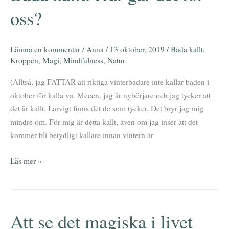
kallt.
oss?
Hur
går
det
Lämna en kommentar
/
Anna
/
13 oktober, 2019
/
Bada kallt
,
för
Kroppen
,
Magi
,
Mindfulness
,
Natur
oss?
(Alltså, jag FATTAR att riktiga vinterbadare inte kallar baden i
oktober för kalla va. Meeen, jag är nybörjare och jag tycker att
det är kallt. Larvigt finns det de som tycker. Det bryr jag mig
mindre om. För mig är detta kallt, även om jag inser att det
kommer bli betydligt kallare innan vintern är
Läs mer »
Att se det magiska i livet
Att
se