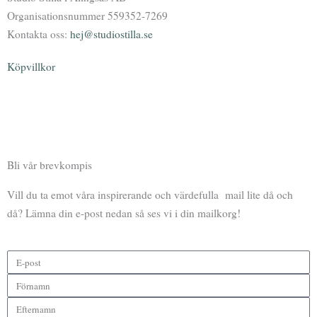
Organisationsnummer 559352-7269
Kontakta oss:
hej@studiostilla.se
Köpvillkor
F
I
Y
P
a
n
o
o
Bli vår brevkompis
c
s
u
d
Vill du ta emot våra inspirerande och värdefulla mail lite då och
e
t
t
c
då? Lämna din e-post nedan så ses vi i din mailkorg!
b
a
u
a
o
g
b
s