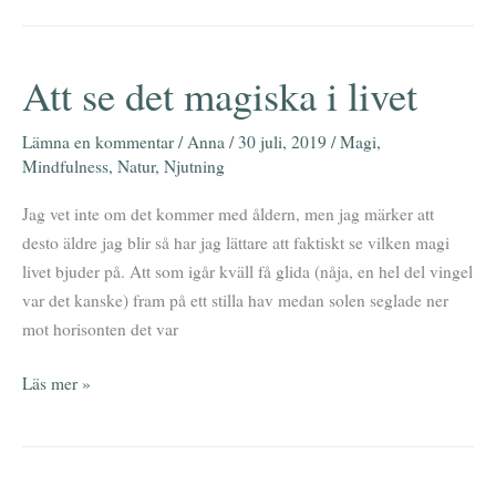
Att se det magiska i livet
Att
se
det
Lämna en kommentar
/
Anna
/
30 juli, 2019
/
Magi
,
Mindfulness
,
Natur
,
Njutning
magiska
i
Jag vet inte om det kommer med åldern, men jag märker att
livet
desto äldre jag blir så har jag lättare att faktiskt se vilken magi
livet bjuder på. Att som igår kväll få glida (nåja, en hel del vingel
var det kanske) fram på ett stilla hav medan solen seglade ner
mot horisonten det var
Läs mer »