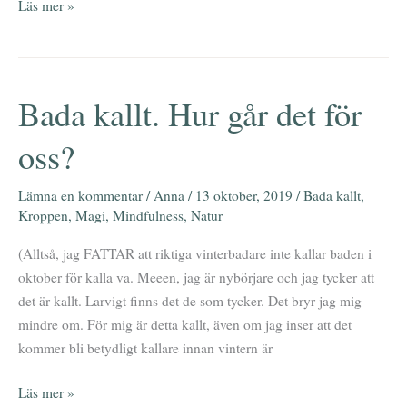
Läs mer »
Bada kallt. Hur går det för
Bada
kallt.
oss?
Hur
går
Lämna en kommentar
/
Anna
/
13 oktober, 2019
/
Bada kallt
,
det
Kroppen
,
Magi
,
Mindfulness
,
Natur
för
oss?
(Alltså, jag FATTAR att riktiga vinterbadare inte kallar baden i
oktober för kalla va. Meeen, jag är nybörjare och jag tycker att
det är kallt. Larvigt finns det de som tycker. Det bryr jag mig
mindre om. För mig är detta kallt, även om jag inser att det
kommer bli betydligt kallare innan vintern är
Läs mer »