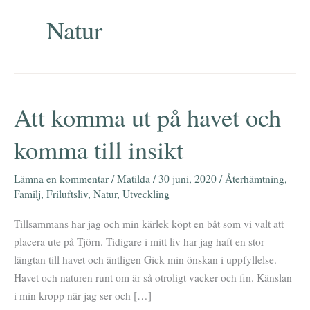
Natur
Att komma ut på havet och
Att
komma
komma till insikt
ut
på
Lämna en kommentar
/
Matilda
/
30 juni, 2020
/
Återhämtning
,
havet
Familj
,
Friluftsliv
,
Natur
,
Utveckling
och
komma
Tillsammans har jag och min kärlek köpt en båt som vi valt att
till
placera ute på Tjörn. Tidigare i mitt liv har jag haft en stor
insikt
längtan till havet och äntligen Gick min önskan i uppfyllelse.
Havet och naturen runt om är så otroligt vacker och fin. Känslan
i min kropp när jag ser och […]