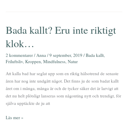
Bada kallt? Eru inte riktigt
Bada
kallt?
klok…
Eru
inte
2 kommentarer
/
Anna
/
9 september, 2019
/
Bada kallt
,
riktigt
Friluftsliv
,
Kroppen
,
Mindfulness
,
Natur
klok…
Att kalla bad har seglat upp som en riktig hälsotrend de senaste
åren har nog inte undgått något. Det finns ju de som badat kallt
året om i många, många år och de tycker säker det är larvigt att
det nu helt plötsligt lanseras som någonting nytt och trendigt, för
själva upptäckte de ju att
Läs mer »