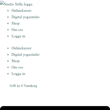
Hoppa
till
Onlinekurser
innehåll
Digital yogastudio
Shop
Om oss
Logga in
Onlinekurser
Digital yogastudio
Shop
Om oss
Logga in
0,00
kr
0
Varukorg