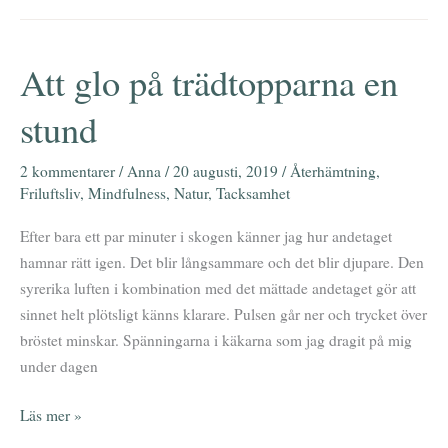
Att glo på trädtopparna en
Att
glo
stund
på
trädtopparna
2 kommentarer
/
Anna
/
20 augusti, 2019
/
Återhämtning
,
en
Friluftsliv
,
Mindfulness
,
Natur
,
Tacksamhet
stund
Efter bara ett par minuter i skogen känner jag hur andetaget
hamnar rätt igen. Det blir långsammare och det blir djupare. Den
syrerika luften i kombination med det mättade andetaget gör att
sinnet helt plötsligt känns klarare. Pulsen går ner och trycket över
bröstet minskar. Spänningarna i käkarna som jag dragit på mig
under dagen
Läs mer »