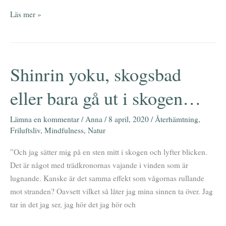
Läs mer »
Shinrin yoku, skogsbad
Shinrin
yoku,
eller bara gå ut i skogen…
skogsbad
eller
Lämna en kommentar
/
Anna
/
8 april, 2020
/
Återhämtning
,
bara
Friluftsliv
,
Mindfulness
,
Natur
gå
ut
”Och jag sätter mig på en sten mitt i skogen och lyfter blicken.
i
Det är något med trädkronornas vajande i vinden som är
skogen…
lugnande. Kanske är det samma effekt som vågornas rullande
mot stranden? Oavsett vilket så låter jag mina sinnen ta över. Jag
tar in det jag ser, jag hör det jag hör och