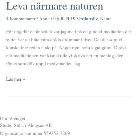
Leva närmare naturen
Leva
närmare
naturen
4 kommentarer
/
Anna
/
9 juli, 2019
/
Friluftsliv
,
Natur
För ungefär ett år sedan var jag med på en guidad meditation där
syftet var att hitta våra dolda drömmar i livet. Det där som vi
kanske inte redan tänkt på. Något nytt, som legat gömt. Direkt
när meditationen var klar skulle vi skriva ner en mening, den
första som dök upp i medvetandet. Jag
Läs mer »
Om företaget
Studio Stilla i Alingsås AB
Organisationsnummer 559352-7269