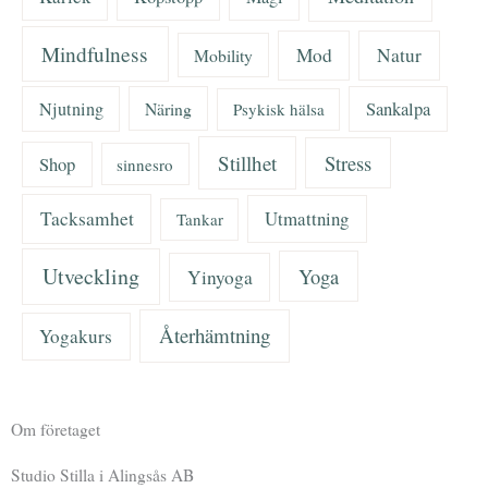
Mindfulness
Mod
Natur
Mobility
Njutning
Näring
Sankalpa
Psykisk hälsa
Stillhet
Stress
Shop
sinnesro
Tacksamhet
Utmattning
Tankar
Utveckling
Yoga
Yinyoga
Återhämtning
Yogakurs
Om företaget
Studio Stilla i Alingsås AB