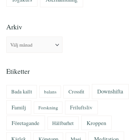
Arkiv
Etiketter
Downshifta
Bada kallt
Crossfit
balans
Familj
Friluftsliv
Forskning
Företagande
Kroppen
Hållbarhet
Meditation
Kärlek
Köpstopp
Magi