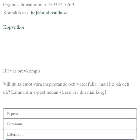
Organisationsnummer 559352-7269
Kontakta oss:
hej@studiostilla.se
Köpvillkor
F
I
Y
P
a
n
o
o
Bli vår brevkompis
c
s
u
d
Vill du ta emot våra inspirerande och värdefulla mail lite då och
e
t
t
c
då? Lämna din e-post nedan så ses vi i din mailkorg!
b
a
u
a
o
g
b
s