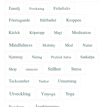
Familj
Friluftsliv
Forskning
Företagande
Kroppen
Hållbarhet
Meditation
Kärlek
Köpstopp
Magi
Mindfulness
Mod
Natur
Mobility
Njutning
Näring
Sankalpa
Psykisk hälsa
Stillhet
Stress
Shop
sinnesro
Tacksamhet
Utmattning
Tankar
Utveckling
Yoga
Yinyoga
Återhämtning
Yogakurs