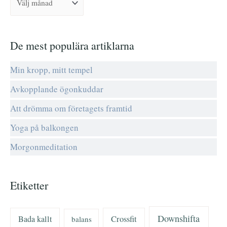
t
e
r
De mest populära artiklarna
:
Min kropp, mitt tempel
Avkopplande ögonkuddar
Att drömma om företagets framtid
Yoga på balkongen
Morgonmeditation
Etiketter
Downshifta
Bada kallt
Crossfit
balans