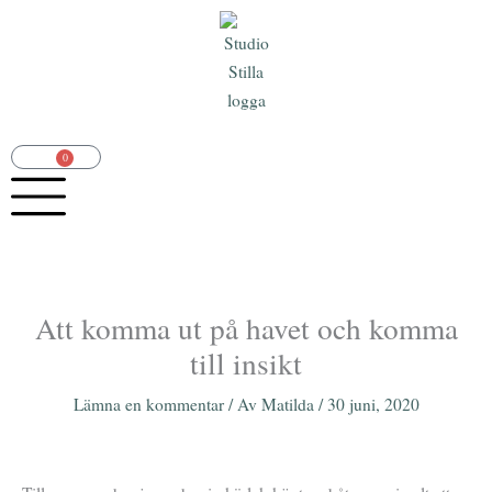
Hoppa
till
innehåll
0
Varukorg
Att komma ut på havet och komma
till insikt
Lämna en kommentar
/ Av
Matilda
/
30 juni, 2020