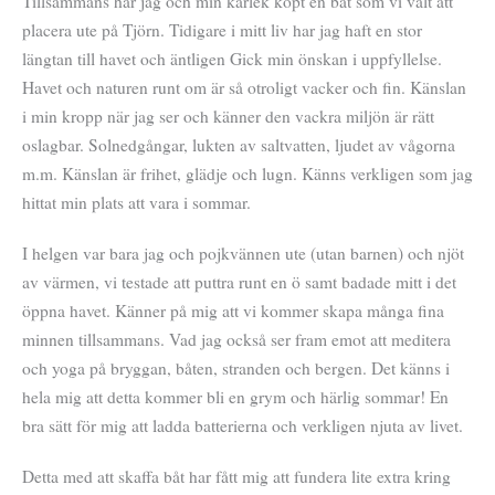
Tillsammans har jag och min kärlek köpt en båt som vi valt att
placera ute på Tjörn. Tidigare i mitt liv har jag haft en stor
längtan till havet och äntligen Gick min önskan i uppfyllelse.
Havet och naturen runt om är så otroligt vacker och fin. Känslan
i min kropp när jag ser och känner den vackra miljön är rätt
oslagbar. Solnedgångar, lukten av saltvatten, ljudet av vågorna
m.m. Känslan är frihet, glädje och lugn. Känns verkligen som jag
hittat min plats att vara i sommar.
I helgen var bara jag och pojkvännen ute (utan barnen) och njöt
av värmen, vi testade att puttra runt en ö samt badade mitt i det
öppna havet. Känner på mig att vi kommer skapa många fina
minnen tillsammans. Vad jag också ser fram emot att meditera
och yoga på bryggan, båten, stranden och bergen. Det känns i
hela mig att detta kommer bli en grym och härlig sommar! En
bra sätt för mig att ladda batterierna och verkligen njuta av livet.
Detta med att skaffa båt har fått mig att fundera lite extra kring