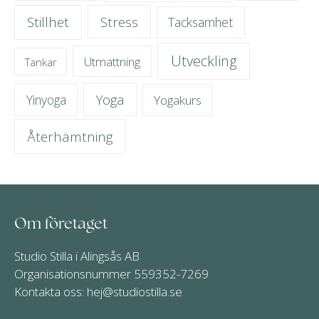
Stillhet
Stress
Tacksamhet
Utveckling
Utmattning
Tankar
Yoga
Yinyoga
Yogakurs
Återhämtning
Om företaget
Studio Stilla i Alingsås AB
Organisationsnummer 559352-7269
Kontakta oss:
hej@studiostilla.se