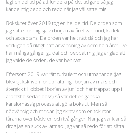
lagt en del tid på att fundera på det tidigare så jag
kände mig pepp och redo när jag väl satte mig.
Bokslutet över 2019 tog en hel del tid. De orden som
jag satte för mig själv i början av året var mod, kärlek
och acceptans. De orden var helt rätt då och jag har
verkligen på riktigt haft användning av dem hela året. De
har många gånger guidat och peppat mig. jag är glad att
jag valde de orden, de var helt rätt.
Eftersom 2019 var rätt turbulent och utmanande (jag
blev sjukskriven för utmattning i början av mars och
återgick till jobbet i början av juni och har trappat upp i
arbetstid sedan dess) så var det en ganska
känslomässig process att göra bokslut. Men så
nödvändig och medan jag skrev som en tok rann
tårarna över både en och två gånger. När jag var klar så
drog jag en suck av lättnad. Jag var så redo för att sätta