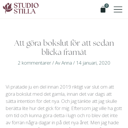
Hoppa
Varukor
0
till
innehåll
Att göra bokslut för att sedan
blicka framåt
2 kommentarer
/ Av
Anna
/
14 januari, 2020
Vi pratade ju en del innan 2019 riktigt var slut om att
göra bokslut med det gamla, innan det var dags att
sätta intention för det nya. Och jag tänkte att jag skulle
berätta lite hur det gick för mig. Eftersom jag ville ha gott
om tid och kunna göra detta i lugn och ro blev det inte
av förrän några dagar in på det nya året. Men jag hade