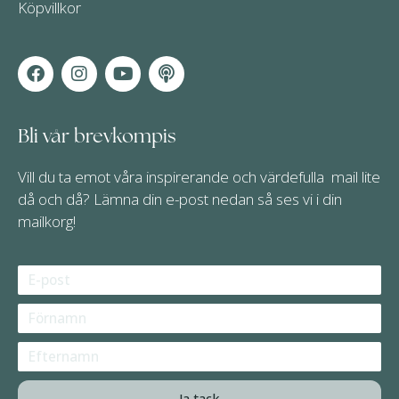
Köpvillkor
F
I
Y
P
a
n
o
o
c
s
u
d
e
t
t
c
Bli vår brevkompis
b
a
u
a
o
g
b
s
o
r
e
t
Vill du ta emot våra inspirerande och värdefulla mail lite
k
a
då och då? Lämna din e-post nedan så ses vi i din
m
mailkorg!
Ja tack