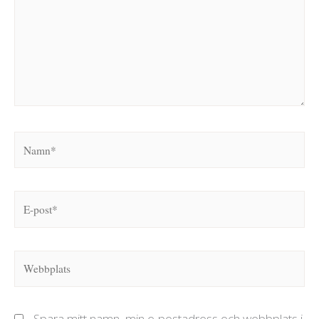
Namn*
E-
post*
Webbplats
Spara mitt namn, min e-postadress och webbplats i