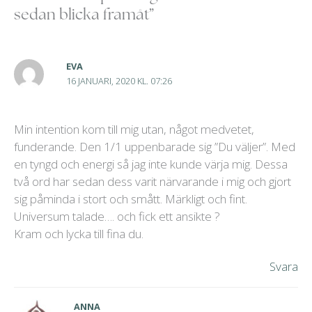
sedan blicka framåt”
EVA
16 JANUARI, 2020 KL. 07:26
Min intention kom till mig utan, något medvetet,
funderande. Den 1/1 uppenbarade sig ”Du väljer”. Med
en tyngd och energi så jag inte kunde värja mig. Dessa
två ord har sedan dess varit närvarande i mig och gjort
sig påminda i stort och smått. Märkligt och fint.
Universum talade…. och fick ett ansikte ?
Kram och lycka till fina du.
Svara
ANNA