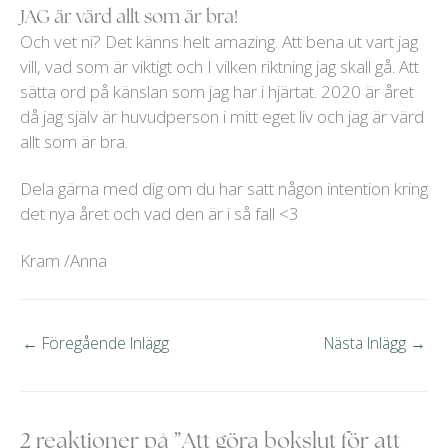
JAG är värd allt som är bra!
Och vet ni? Det känns helt amazing. Att bena ut vart jag
vill, vad som är viktigt och I vilken riktning jag skall gå. Att
sätta ord på känslan som jag har i hjärtat. 2020 är året
då jag själv är huvudperson i mitt eget liv och jag är värd
allt som är bra.
Dela gärna med dig om du har satt någon intention kring
det nya året och vad den är i så fall <3
Kram /Anna
←
Föregående Inlägg
Nästa Inlägg
→
2 reaktioner på ”Att göra bokslut för att