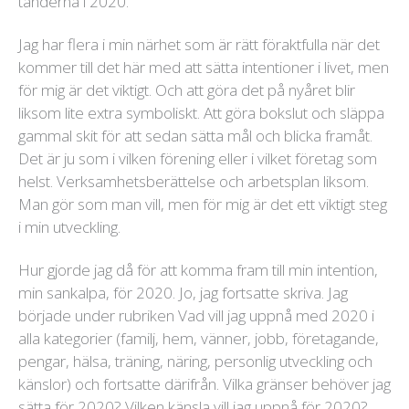
tänderna i 2020.
Jag har flera i min närhet som är rätt föraktfulla när det
kommer till det här med att sätta intentioner i livet, men
för mig är det viktigt. Och att göra det på nyåret blir
liksom lite extra symboliskt. Att göra bokslut och släppa
gammal skit för att sedan sätta mål och blicka framåt.
Det är ju som i vilken förening eller i vilket företag som
helst. Verksamhetsberättelse och arbetsplan liksom.
Man gör som man vill, men för mig är det ett viktigt steg
i min utveckling.
Hur gjorde jag då för att komma fram till min intention,
min sankalpa, för 2020. Jo, jag fortsatte skriva. Jag
började under rubriken Vad vill jag uppnå med 2020 i
alla kategorier (familj, hem, vänner, jobb, företagande,
pengar, hälsa, träning, näring, personlig utveckling och
känslor) och fortsatte därifrån. Vilka gränser behöver jag
sätta för 2020? Vilken känsla vill jag uppnå för 2020?