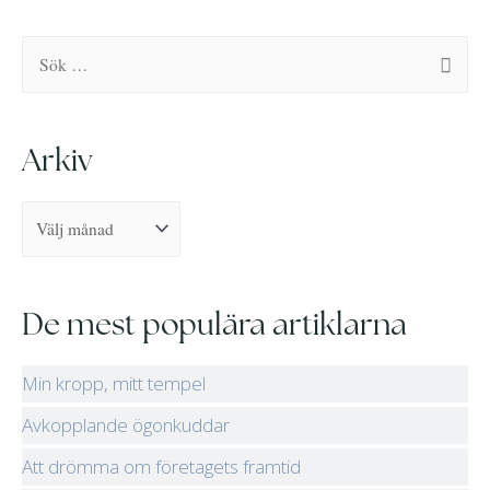
r
r
k
k
S
i
i
ö
v
v
k
Arkiv
e
f
t
e
r
De mest populära artiklarna
:
Min kropp, mitt tempel
Avkopplande ögonkuddar
Att drömma om företagets framtid