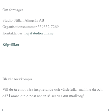
Om företaget
Studio Stilla i Alingsås AB
Organisationsnummer 559352-7269
Kontakta oss:
hej@studiostilla.se
Köpvillkor
F
I
Y
P
a
n
o
o
Bli vår brevkompis
c
s
u
d
Vill du ta emot våra inspirerande och värdefulla mail lite då och
e
t
t
c
då? Lämna din e-post nedan så ses vi i din mailkorg!