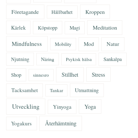
Företagande
Kroppen
Hållbarhet
Meditation
Kärlek
Köpstopp
Magi
Mindfulness
Mod
Natur
Mobility
Njutning
Näring
Sankalpa
Psykisk hälsa
Stillhet
Stress
Shop
sinnesro
Tacksamhet
Utmattning
Tankar
Utveckling
Yoga
Yinyoga
Återhämtning
Yogakurs