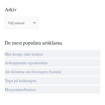
k
Arkiv
e
f
t
e
r
De mest populära artiklarna
:
Min kropp, mitt tempel
Avkopplande ögonkuddar
Att drömma om företagets framtid
Yoga på balkongen
Morgonmeditation