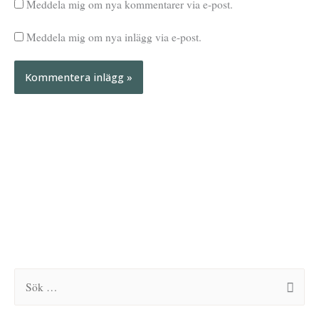
Meddela mig om nya kommentarer via e-post.
Meddela mig om nya inlägg via e-post.
A
A
r
r
k
k
S
i
i
ö
v
v