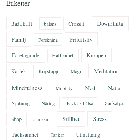
Etiketter
Downshifta
Bada kallt
Crossfit
balans
Familj
Friluftsliv
Forskning
Företagande
Kroppen
Hållbarhet
Meditation
Kärlek
Köpstopp
Magi
Mindfulness
Mod
Natur
Mobility
Njutning
Näring
Sankalpa
Psykisk hälsa
Stillhet
Stress
Shop
sinnesro
Tacksamhet
Utmattning
Tankar