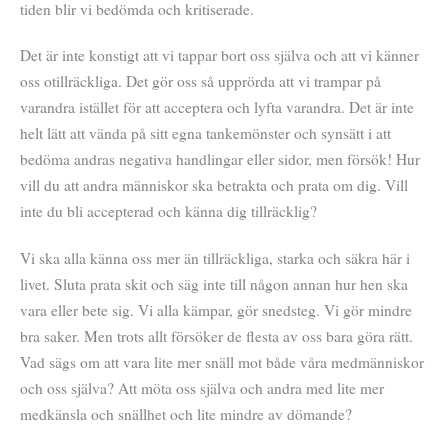
tiden blir vi bedömda och kritiserade.
Det är inte konstigt att vi tappar bort oss själva och att vi känner
oss otillräckliga. Det gör oss så upprörda att vi trampar på
varandra istället för att acceptera och lyfta varandra. Det är inte
helt lätt att vända på sitt egna tankemönster och synsätt i att
bedöma andras negativa handlingar eller sidor, men försök! Hur
vill du att andra människor ska betrakta och prata om dig. Vill
inte du bli accepterad och känna dig tillräcklig?
Vi ska alla känna oss mer än tillräckliga, starka och säkra här i
livet. Sluta prata skit och säg inte till någon annan hur hen ska
vara eller bete sig. Vi alla kämpar, gör snedsteg. Vi gör mindre
bra saker. Men trots allt försöker de flesta av oss bara göra rätt.
Vad sägs om att vara lite mer snäll mot både våra medmänniskor
och oss själva? Att möta oss själva och andra med lite mer
medkänsla och snällhet och lite mindre av dömande?