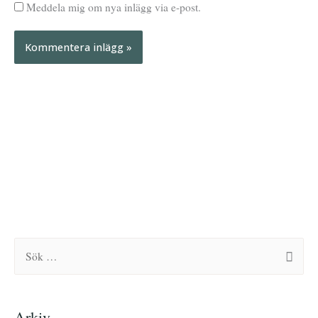
Meddela mig om nya inlägg via e-post.
A
A
r
r
k
k
S
i
i
ö
v
v
k
Arkiv