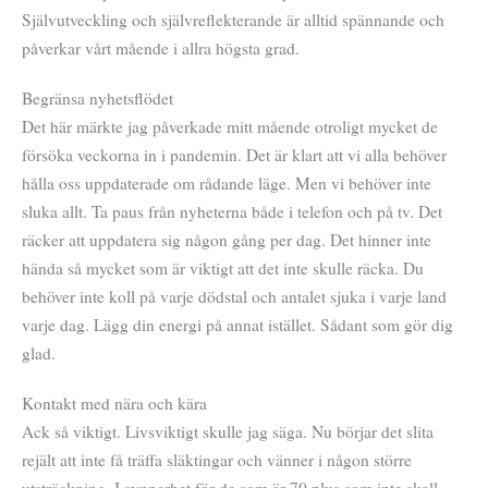
Självutveckling och självreflekterande är alltid spännande och
påverkar vårt mående i allra högsta grad.
Begränsa nyhetsflödet
Det här märkte jag påverkade mitt mående otroligt mycket de
försöka veckorna in i pandemin. Det är klart att vi alla behöver
hålla oss uppdaterade om rådande läge. Men vi behöver inte
sluka allt. Ta paus från nyheterna både i telefon och på tv. Det
räcker att uppdatera sig någon gång per dag. Det hinner inte
hända så mycket som är viktigt att det inte skulle räcka. Du
behöver inte koll på varje dödstal och antalet sjuka i varje land
varje dag. Lägg din energi på annat istället. Sådant som gör dig
glad.
Kontakt med nära och kära
Ack så viktigt. Livsviktigt skulle jag säga. Nu börjar det slita
rejält att inte få träffa släktingar och vänner i någon större
utsträckning. I synnerhet för de som är 70 plus som inte skall