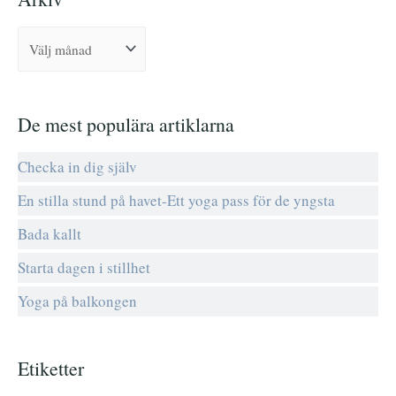
e
f
t
e
r
De mest populära artiklarna
:
Checka in dig själv
En stilla stund på havet-Ett yoga pass för de yngsta
Bada kallt
Starta dagen i stillhet
Yoga på balkongen
Etiketter