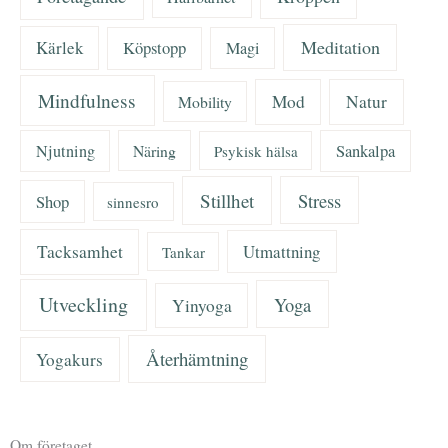
Meditation
Kärlek
Köpstopp
Magi
Mindfulness
Mod
Natur
Mobility
Njutning
Näring
Sankalpa
Psykisk hälsa
Stillhet
Stress
Shop
sinnesro
Tacksamhet
Utmattning
Tankar
Utveckling
Yoga
Yinyoga
Återhämtning
Yogakurs
Om företaget