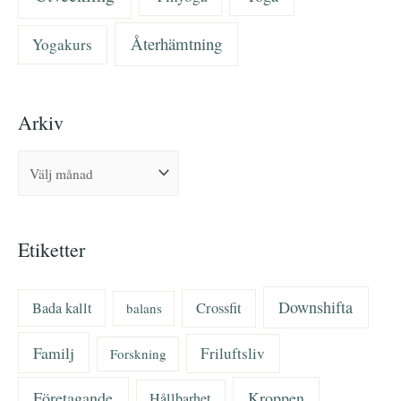
Återhämtning
Yogakurs
Arkiv
Etiketter
Downshifta
Bada kallt
Crossfit
balans
Familj
Friluftsliv
Forskning
Företagande
Kroppen
Hållbarhet