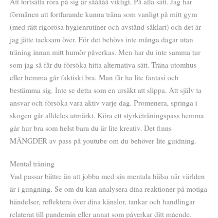
Att fortsätta röra på sig är sååååå viktigt. På alla sätt. Jag har
förmånen att fortfarande kunna träna som vanligt på mitt gym
(med rätt rigorösa hygienrutiner och avstånd såklart) och det är
jag jätte tacksam över. För det behövs inte många dagar utan
träning innan mitt humör påverkas. Men har du inte samma tur
som jag så får du försöka hitta alternativa sätt. Träna utomhus
eller hemma går faktiskt bra. Man får ha lite fantasi och
bestämma sig. Inte se detta som en ursäkt att slippa. Att själv ta
ansvar och försöka vara aktiv varje dag. Promenera, springa i
skogen går alldeles utmärkt. Köra ett styrketräningspass hemma
går hur bra som helst bara du är lite kreativ. Det finns
MÄNGDER av pass på youtube om du behöver lite guidning.
Mental träning
Vad passar bättre än att jobba med sin mentala hälsa när världen
är i gungning. Se om du kan analysera dina reaktioner på motiga
händelser, reflektera över dina känslor, tankar och handlingar
relaterat till pandemin eller annat som påverkar ditt mående.