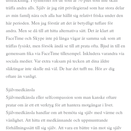
träffa andra alls. Själv är jag rätt privilegierad som har stora delar
av min familj nära och alla har hållit sig relativt friska under den
här perioden. Men jag förstår att det är betydligt tuffare för
andra. Men se då till att hitta alternativa sätt. Det är klart att
FaceTime och Skype inte på långa vägar är samma sak som att
träffas fysiskt, men försök ändå se till att prata ofta. Bjud in till en
gemensam fika via FaceTime tillexempel. Inkludera varandra via
sociala medier. Var extra vaksam på tecken att dina äldre
släktingar inte skulle må väl. De har det tufft nu. Hör av dig
oftare än vanligt.
Självmedkänsla
Självmedkänsla eller selfcompassion som man kanske oftare
pratar om är ett ett verktyg för att hantera motgångar i livet.
Självmedkänsla handlar om att bemöta sig själv med värme och
vänlighet. Att hitta ett medkännande och uppmuntrande
förhållningssätt till sig själv. Att vara en bättre vän mot sig själv