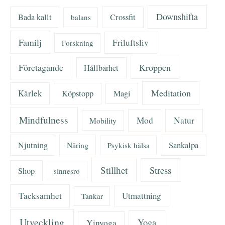
Downshifta
Bada kallt
Crossfit
balans
Familj
Friluftsliv
Forskning
Företagande
Kroppen
Hållbarhet
Meditation
Kärlek
Köpstopp
Magi
Mindfulness
Mod
Natur
Mobility
Njutning
Näring
Sankalpa
Psykisk hälsa
Stillhet
Stress
Shop
sinnesro
Tacksamhet
Utmattning
Tankar
Utveckling
Yoga
Yinyoga