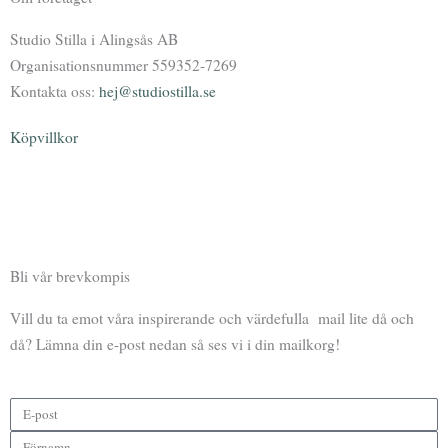
Studio Stilla i Alingsås AB
Organisationsnummer 559352-7269
Kontakta oss:
hej@studiostilla.se
Köpvillkor
F
I
Y
P
a
n
o
o
Bli vår brevkompis
c
s
u
d
Vill du ta emot våra inspirerande och värdefulla mail lite då och
e
t
t
c
då? Lämna din e-post nedan så ses vi i din mailkorg!
b
a
u
a