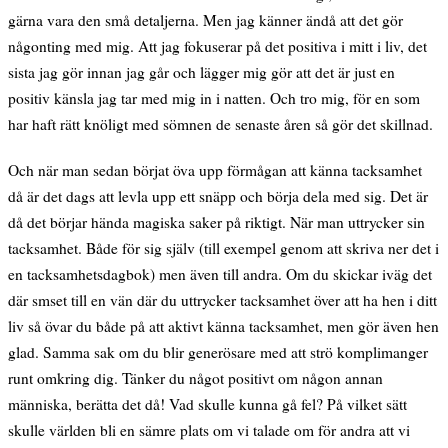
gärna vara den små detaljerna. Men jag känner ändå att det gör
någonting med mig. Att jag fokuserar på det positiva i mitt i liv, det
sista jag gör innan jag går och lägger mig gör att det är just en
positiv känsla jag tar med mig in i natten. Och tro mig, för en som
har haft rätt knöligt med sömnen de senaste åren så gör det skillnad.
Och när man sedan börjat öva upp förmågan att känna tacksamhet
då är det dags att levla upp ett snäpp och börja dela med sig. Det är
då det börjar hända magiska saker på riktigt. När man uttrycker sin
tacksamhet. Både för sig själv (till exempel genom att skriva ner det i
en tacksamhetsdagbok) men även till andra. Om du skickar iväg det
där smset till en vän där du uttrycker tacksamhet över att ha hen i ditt
liv så övar du både på att aktivt känna tacksamhet, men gör även hen
glad. Samma sak om du blir generösare med att strö komplimanger
runt omkring dig. Tänker du något positivt om någon annan
människa, berätta det då! Vad skulle kunna gå fel? På vilket sätt
skulle världen bli en sämre plats om vi talade om för andra att vi