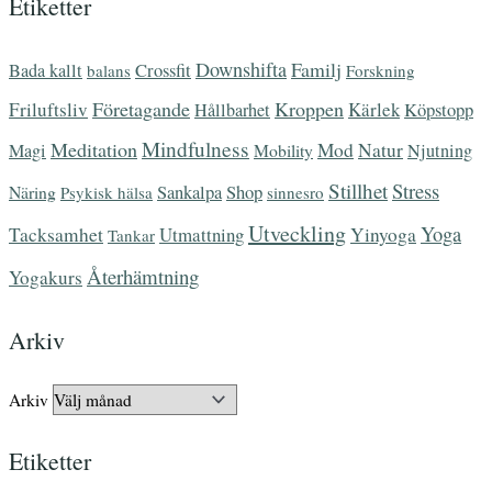
Etiketter
Downshifta
Familj
Bada kallt
Crossfit
balans
Forskning
Företagande
Kroppen
Friluftsliv
Kärlek
Hållbarhet
Köpstopp
Mindfulness
Meditation
Mod
Natur
Magi
Mobility
Njutning
Stillhet
Stress
Näring
Sankalpa
Shop
Psykisk hälsa
sinnesro
Utveckling
Yoga
Tacksamhet
Utmattning
Yinyoga
Tankar
Återhämtning
Yogakurs
Arkiv
Arkiv
Etiketter