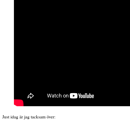
Just idag är jag tacksam över: