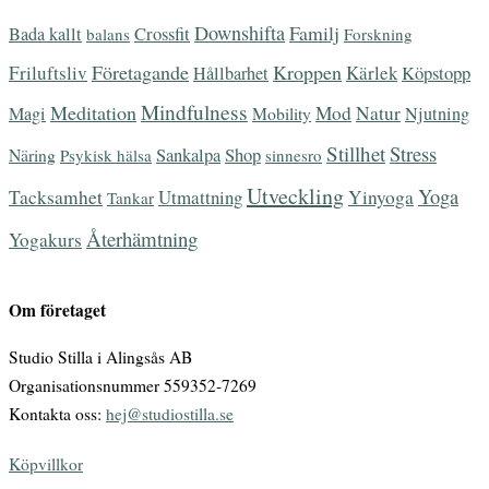
Downshifta
Familj
Bada kallt
Crossfit
balans
Forskning
Företagande
Kroppen
Friluftsliv
Kärlek
Hållbarhet
Köpstopp
Mindfulness
Meditation
Mod
Natur
Magi
Mobility
Njutning
Stillhet
Stress
Näring
Sankalpa
Shop
Psykisk hälsa
sinnesro
Utveckling
Yoga
Tacksamhet
Utmattning
Yinyoga
Tankar
Återhämtning
Yogakurs
Om företaget
Studio Stilla i Alingsås AB
Organisationsnummer 559352-7269
Kontakta oss:
hej@studiostilla.se
Köpvillkor