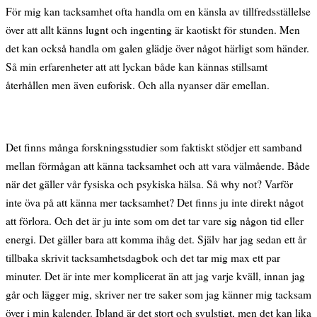
För mig kan tacksamhet ofta handla om en känsla av tillfredsställelse
över att allt känns lugnt och ingenting är kaotiskt för stunden. Men
det kan också handla om galen glädje över något härligt som händer.
Så min erfarenheter att att lyckan både kan kännas stillsamt
återhållen men även euforisk. Och alla nyanser där emellan.
Det finns många forskningsstudier som faktiskt stödjer ett samband
mellan förmågan att känna tacksamhet och att vara välmående. Både
när det gäller vår fysiska och psykiska hälsa. Så why not? Varför
inte öva på att känna mer tacksamhet? Det finns ju inte direkt något
att förlora. Och det är ju inte som om det tar vare sig någon tid eller
energi. Det gäller bara att komma ihåg det. Själv har jag sedan ett år
tillbaka skrivit tacksamhetsdagbok och det tar mig max ett par
minuter. Det är inte mer komplicerat än att jag varje kväll, innan jag
går och lägger mig, skriver ner tre saker som jag känner mig tacksam
över i min kalender. Ibland är det stort och svulstigt, men det kan lika