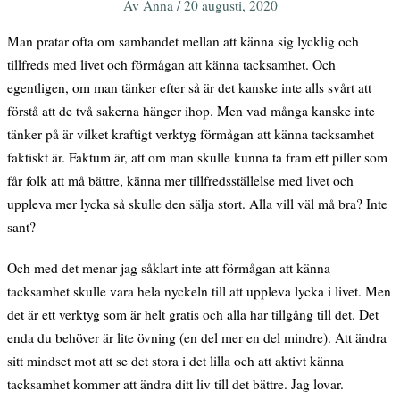
Av
Anna
/
20 augusti, 2020
Man pratar ofta om sambandet mellan att känna sig lycklig och
tillfreds med livet och förmågan att känna tacksamhet. Och
egentligen, om man tänker efter så är det kanske inte alls svårt att
förstå att de två sakerna hänger ihop. Men vad många kanske inte
tänker på är vilket kraftigt verktyg förmågan att känna tacksamhet
faktiskt är. Faktum är, att om man skulle kunna ta fram ett piller som
får folk att må bättre, känna mer tillfredsställelse med livet och
uppleva mer lycka så skulle den sälja stort. Alla vill väl må bra? Inte
sant?
Och med det menar jag såklart inte att förmågan att känna
tacksamhet skulle vara hela nyckeln till att uppleva lycka i livet. Men
det är ett verktyg som är helt gratis och alla har tillgång till det. Det
enda du behöver är lite övning (en del mer en del mindre). Att ändra
sitt mindset mot att se det stora i det lilla och att aktivt känna
tacksamhet kommer att ändra ditt liv till det bättre. Jag lovar.