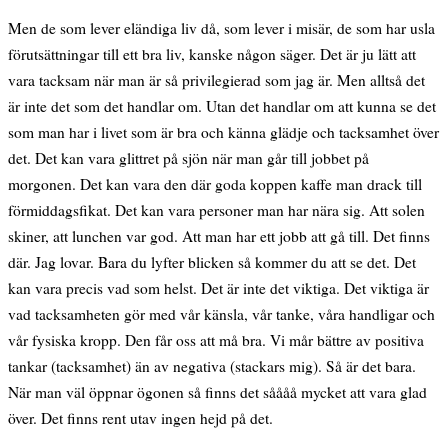
Men de som lever eländiga liv då, som lever i misär, de som har usla
förutsättningar till ett bra liv, kanske någon säger. Det är ju lätt att
vara tacksam när man är så privilegierad som jag är. Men alltså det
är inte det som det handlar om. Utan det handlar om att kunna se det
som man har i livet som är bra och känna glädje och tacksamhet över
det. Det kan vara glittret på sjön när man går till jobbet på
morgonen. Det kan vara den där goda koppen kaffe man drack till
förmiddagsfikat. Det kan vara personer man har nära sig. Att solen
skiner, att lunchen var god. Att man har ett jobb att gå till. Det finns
där. Jag lovar. Bara du lyfter blicken så kommer du att se det. Det
kan vara precis vad som helst. Det är inte det viktiga. Det viktiga är
vad tacksamheten gör med vår känsla, vår tanke, våra handligar och
vår fysiska kropp. Den får oss att må bra. Vi mår bättre av positiva
tankar (tacksamhet) än av negativa (stackars mig). Så är det bara.
När man väl öppnar ögonen så finns det såååå mycket att vara glad
över. Det finns rent utav ingen hejd på det.