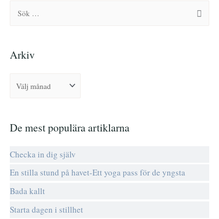
k
k
S
i
i
ö
v
v
k
Arkiv
e
f
t
e
r
De mest populära artiklarna
:
Checka in dig själv
En stilla stund på havet-Ett yoga pass för de yngsta
Bada kallt
Starta dagen i stillhet