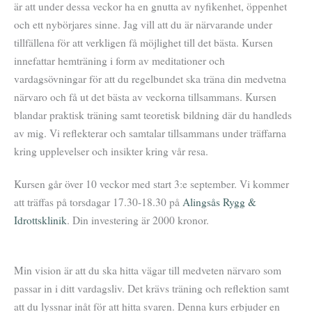
är att under dessa veckor ha en gnutta av nyfikenhet, öppenhet
och ett nybörjares sinne. Jag vill att du är närvarande under
tillfällena för att verkligen få möjlighet till det bästa. Kursen
innefattar hemträning i form av meditationer och
vardagsövningar för att du regelbundet ska träna din medvetna
närvaro och få ut det bästa av veckorna tillsammans. Kursen
blandar praktisk träning samt teoretisk bildning där du handleds
av mig. Vi reflekterar och samtalar tillsammans under träffarna
kring upplevelser och insikter kring vår resa.
Kursen går över 10 veckor med start 3:e september. Vi kommer
att träffas på torsdagar 17.30-18.30 på
Alingsås Rygg &
Idrottsklinik
. Din investering är 2000 kronor.
Min vision är att du ska hitta vägar till medveten närvaro som
passar in i ditt vardagsliv. Det krävs träning och reflektion samt
att du lyssnar inåt för att hitta svaren. Denna kurs erbjuder en