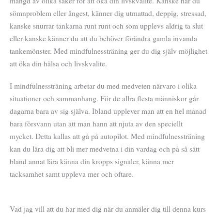
mängd av olika saker för att öka din livskvalite. Kanske har du
sömnproblem eller ångest, känner dig utmattad, deppig, stressad,
kanske snurrar tankarna runt runt och som upplevs aldrig ta slut
eller kanske känner du att du behöver förändra gamla invanda
tankemönster. Med mindfulnessträning ger du dig själv möjlighet
att öka din hälsa och livskvalite.
I mindfulnessträning arbetar du med medveten närvaro i olika
situationer och sammanhang. För de allra flesta människor går
dagarna bara av sig själva. Ibland upplever man att en hel månad
bara försvann utan att man hann att njuta av den speciellt
mycket. Detta kallas att gå på autopilot. Med mindfulnessträning
kan du lära dig att bli mer medvetna i din vardag och på så sätt
bland annat lära känna din kropps signaler, känna mer
tacksamhet samt uppleva mer och oftare.
Vad jag vill att du har med dig när du anmäler dig till denna kurs