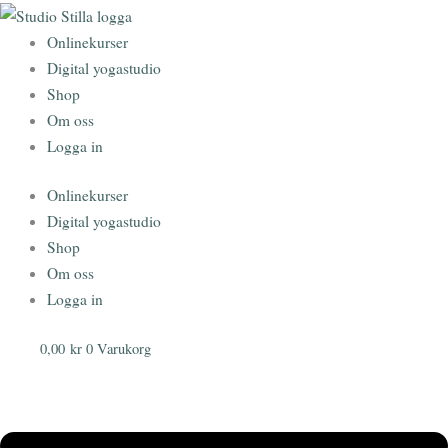
Hoppa
till
Onlinekurser
innehåll
Digital yogastudio
Shop
Om oss
Logga in
Onlinekurser
Digital yogastudio
Shop
Om oss
Logga in
0,00
kr
0
Varukorg