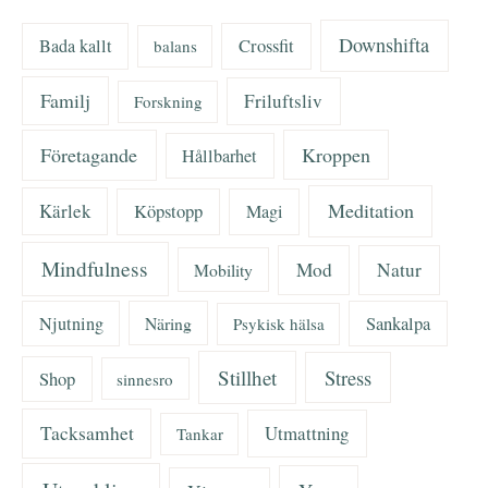
Downshifta
Bada kallt
Crossfit
balans
Familj
Friluftsliv
Forskning
Företagande
Kroppen
Hållbarhet
Meditation
Kärlek
Köpstopp
Magi
Mindfulness
Mod
Natur
Mobility
Njutning
Näring
Sankalpa
Psykisk hälsa
Stillhet
Stress
Shop
sinnesro
Tacksamhet
Utmattning
Tankar