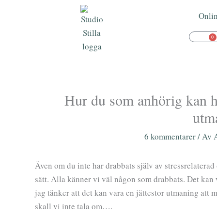
Hoppa
Onli
till
innehåll
0
Va
Hur du som anhörig kan h
utm
6 kommentarer
/ Av
Även om du inte har drabbats själv av stressrelaterad o
sätt. Alla känner vi väl någon som drabbats. Det kan
jag tänker att det kan vara en jättestor utmaning att
skall vi inte tala om….