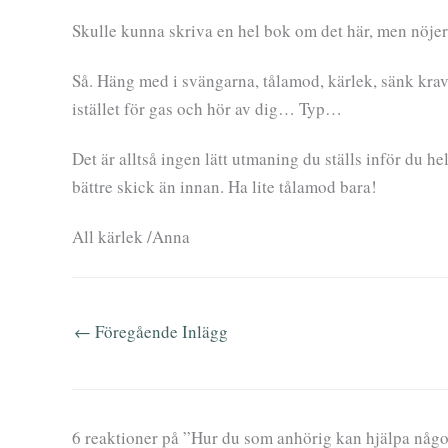
Skulle kunna skriva en hel bok om det här, men nöjer
Så. Häng med i svängarna, tålamod, kärlek, sänk krave
istället för gas och hör av dig… Typ…
Det är alltså ingen lätt utmaning du ställs inför du he
bättre skick än innan. Ha lite tålamod bara!
All kärlek /Anna
←
Föregående Inlägg
6 reaktioner på ”Hur du som anhörig kan hjälpa någ