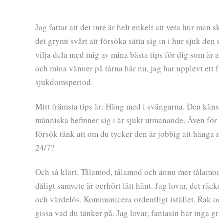
Jag fattar att det inte är helt enkelt att veta hur man 
det grymt svårt att försöka sätta sig in i hur sjuk de
vilja dela med mig av mina bästa tips för dig som är 
och mina vänner på tårna här nu, jag har upplevt ett 
sjukdomsperiod.
Mitt främsta tips är: Häng med i svängarna. Den kä
människa befinner sig i är sjukt utmanande. Även för
försök tänk att om du tycker den är jobbig att hänga m
24/7?
Och så klart. Tålamod, tålamod och ännu mer tålamod.
dåligt samvete är oerhört lätt hänt. Jag lovar, det räc
och värdelös. Kommunicera ordentligt istället. Rak 
gissa vad du tänker på. Jag lovar, fantasin har inga g