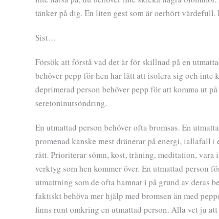
tänker på dig. En liten gest som är oerhört värdeful
Sist…
Försök att förstå vad det är för skillnad på en utma
behöver pepp för hen har lätt att isolera sig och in
deprimerad person behöver pepp för att komma ut på en
seretoninutsöndring.
En utmattad person behöver ofta bromsas. En utmattad
promenad kanske mest dränerar på energi, iallafall i 
rätt. Prioriterar sömn, kost, träning, meditation, vara
verktyg som hen kommer över. En utmattad person försö
utmattning som de ofta hamnat i på grund av deras beh
faktiskt behöva mer hjälp med bromsen än med peppen
finns runt omkring en utmattad person. Alla vet ju a