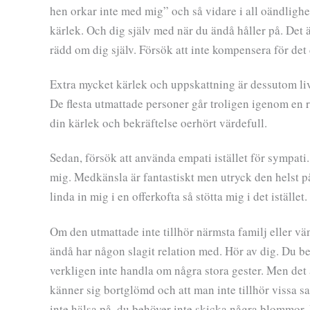
hen orkar inte med mig” och så vidare i all oändlighe
kärlek. Och dig själv med när du ändå håller på. Det är
rädd om dig själv. Försök att inte kompensera för det 
Extra mycket kärlek och uppskattning är dessutom liv
De flesta utmattade personer går troligen igenom en rä
din kärlek och bekräftelse oerhört värdefull.
Sedan, försök att använda empati istället för sympati
mig. Medkänsla är fantastiskt men utryck den helst på 
linda in mig i en offerkofta så stötta mig i det istället
Om den utmattade inte tillhör närmsta familj eller v
ändå har någon slagit relation med. Hör av dig. Du b
verkligen inte handla om några stora gester. Men det 
känner sig bortglömd och att man inte tillhör vissa 
inte hälsa på, du behöver inte skicka några blommor.