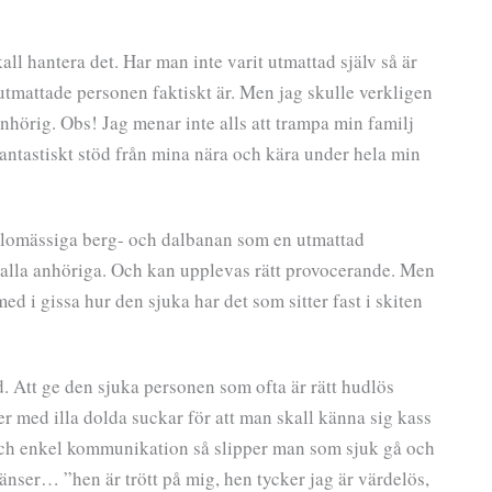
skall hantera det. Har man inte varit utmattad själv så är
n utmattade personen faktiskt är. Men jag skulle verkligen
anhörig. Obs! Jag menar inte alls att trampa min familj
fantastiskt stöd från mina nära och kära under hela min
nslomässiga berg- och dalbanan som en utmattad
 alla anhöriga. Och kan upplevas rätt provocerande. Men
ed i gissa hur den sjuka har det som sitter fast i skiten
 Att ge den sjuka personen som ofta är rätt hudlös
ker med illa dolda suckar för att man skall känna sig kass
och enkel kommunikation så slipper man som sjuk gå och
ränser… ”hen är trött på mig, hen tycker jag är värdelös,