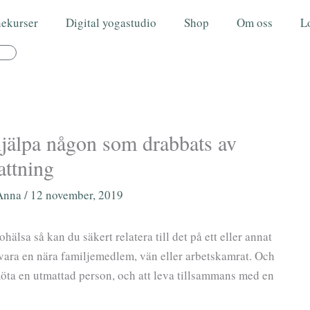
nekurser
Digital yogastudio
Shop
Om oss
L
rukorg
jälpa någon som drabbats av
attning
Anna
/
12 november, 2019
hälsa så kan du säkert relatera till det på ett eller annat
 vara en nära familjemedlem, vän eller arbetskamrat. Och
 möta en utmattad person, och att leva tillsammans med en