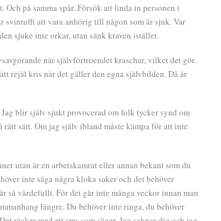
t. Och på samma spår. Försök att linda in personen i
 svintufft att vara anhörig till någon som är sjuk. Var
den sjuke inte orkar, utan sänk kraven istället.
savgörande när självförtroendet kraschar, vilket det gör.
tt rejäl kris när det gäller den egna självbilden. Då är
. Jag blir själv sjukt provocerad om folk tycker synd om
rätt sätt. Om jag själv ibland måste kämpa för att inte
.
änner utan är en arbetskamrat eller annan bekant som du
ehöver inte säga några kloka saker och det behöver
är så värdefullt. För det går inte många veckor innan man
sammanhang längre. Du behöver inte ringa, du behöver
 Det räcker med ett sms som säger. Jag saknar dig och jag