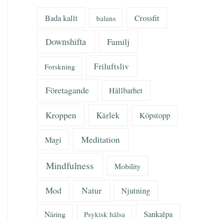
Bada kallt
Crossfit
balans
Downshifta
Familj
Friluftsliv
Forskning
Företagande
Hållbarhet
Kroppen
Kärlek
Köpstopp
Meditation
Magi
Mindfulness
Mobility
Mod
Natur
Njutning
Näring
Sankalpa
Psykisk hälsa